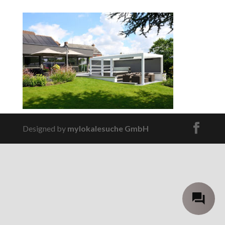
Designed by
mylokalesuche GmbH