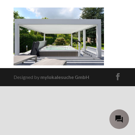
Designed by
mylokalesuche GmbH