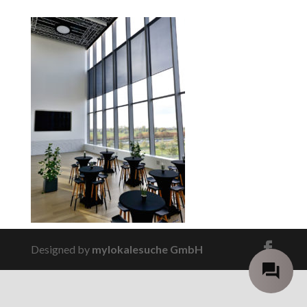
Designed by
mylokalesuche GmbH