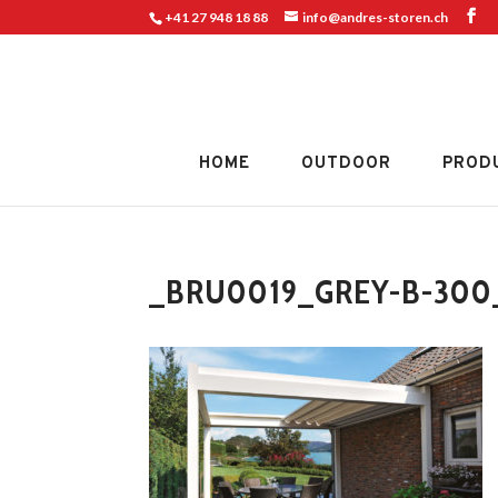
+41 27 948 18 88
info@andres-storen.ch
HOME
OUTDOOR
PROD
_BRU0019_GREY-B-300