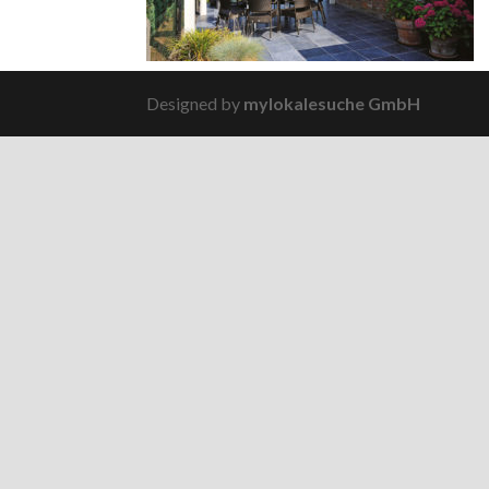
Designed by
mylokalesuche GmbH